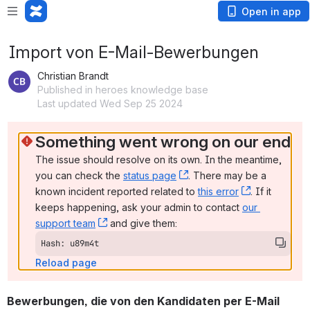
Open in app
Import von E-Mail-Bewerbungen
Christian Brandt
Published in heroes knowledge base
Last updated Wed Sep 25 2024
Something went wrong on our end
The issue should resolve on its own. In the meantime, 
you can check the 
status page
, (opens new window)
. There may be a 
known incident reported related to 
this error
, (opens ne
. If it 
keeps happening, ask your admin to contact 
our 
support team
, (opens new window)
 and give them:
Hash: u89m4t
Reload page
Bewerbungen, die von den Kandidaten per E-Mail 