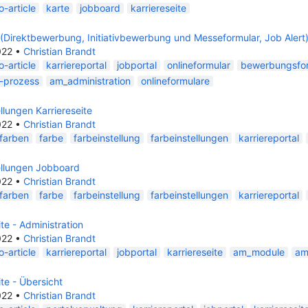
-article
karte
jobboard
karriereseite
 (Direktbewerbung, Initiativbewerbung und Messeformular, Job Alert
022
•
Christian Brandt
-article
karriereportal
jobportal
onlineformular
bewerbungsfo
g-prozess
am_administration
onlineformulare
llungen Karriereseite
022
•
Christian Brandt
farben
farbe
farbeinstellung
farbeinstellungen
karriereportal
ellungen Jobboard
022
•
Christian Brandt
farben
farbe
farbeinstellung
farbeinstellungen
karriereportal
ite - Administration
022
•
Christian Brandt
-article
karriereportal
jobportal
karriereseite
am_module
am
ite - Übersicht
022
•
Christian Brandt