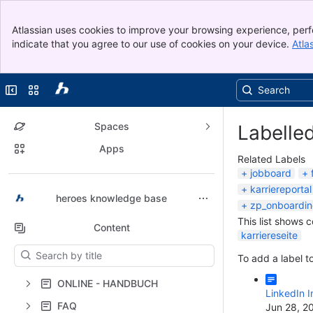
Banner
Atlassian uses cookies to improve your browsing experience, perf
Top Bar
indicate that you agree to our use of cookies on your device.
Atla
Sidebar
Main Content
Collapse sidebar
Switch sites or apps
Spaces
Labelle
Apps
Related Labels
jobboard
karriereportal
Back to top
heroes knowledge base
zp_onboardi
This list shows 
Content
karriereseite
Results will update as you type.
To add a label to
ONLINE - HANDBUCH
LinkedIn 
FAQ
Jun 28, 2