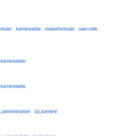
)
rmular
karriereseite
messeformular
user-rolle
karriereseite
karriereseite
_administration
zp_karriere