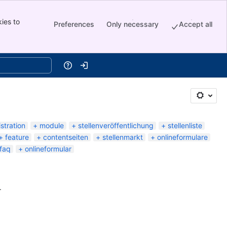
ies to
Preferences
Only necessary
Accept all
Help
Log in
stration
module
stellenveröffentlichung
stellenliste
feature
contentseiten
stellenmarkt
onlineformulare
faq
onlineformular
.