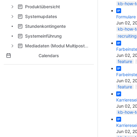
kb-how-to
Produktübersicht
Systemupdates
Formulare
Jun 02, 2
Stundenkontingente
kb-how-to
Systemeinführung
recruitin
Mediadaten (Modul Multiposting)
Farbeinste
Jun 02, 2
Calendars
feature
Farbeinst
Jun 02, 2
feature
Karrierese
Jun 02, 2
kb-how-to
Karrierese
Jun 02, 2