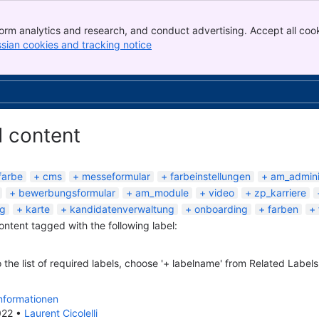
orm analytics and research, and conduct advertising. Accept all cook
ssian cookies and tracking notice
, (opens new window)
d content
farbe
cms
messeformular
farbeinstellungen
am_admini
bewerbungsformular
am_module
video
zp_karriere
ng
karte
kandidatenverwaltung
onboarding
farben
content tagged with the following label:
 the list of required labels, choose '+ labelname' from Related Labels
Informationen
022
•
Laurent Cicolelli